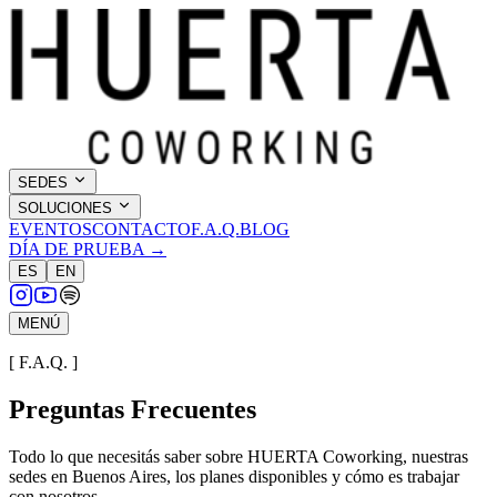
SEDES
SOLUCIONES
EVENTOS
CONTACTO
F.A.Q.
BLOG
DÍA DE PRUEBA →
ES
EN
MENÚ
[ F.A.Q. ]
Preguntas
Frecuentes
Todo lo que necesitás saber sobre HUERTA Coworking, nuestras
sedes en Buenos Aires, los planes disponibles y cómo es trabajar
con nosotros.