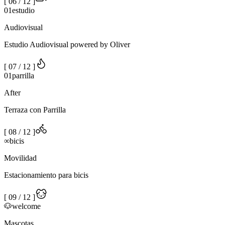
[
06
/
12
]
01
estudio
Audiovisual
Estudio Audiovisual powered by Oliver
[
07
/
12
]
01
parrilla
After
Terraza con Parrilla
[
08
/
12
]
∞
bicis
Movilidad
Estacionamiento para bicis
[
09
/
12
]
🐶
welcome
Mascotas