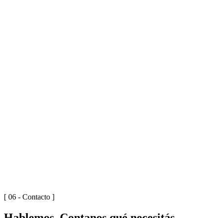
S/03
[ 0
3
]
MEMBRESÍAS
Flexibilidad total para freelancers y nómades digitales.
EXPLORAR
→
[ 06 - Contacto ]
Hablemos.
Contanos qué necesitás.