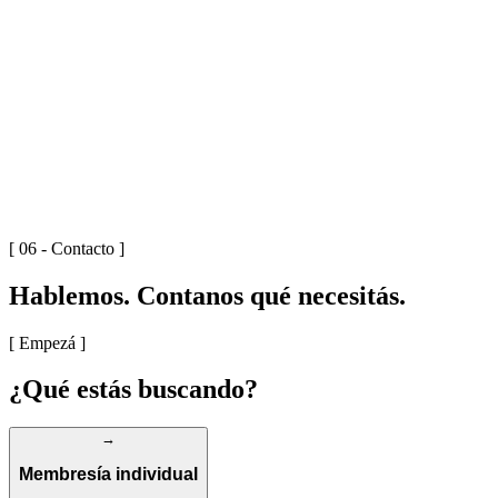
S/03
[ 0
3
]
MEMBRESÍAS
Flexibilidad total para freelancers y nómades digitales.
EXPLORAR
→
[ 06 - Contacto ]
Hablemos.
Contanos qué necesitás.
[ Empezá ]
¿Qué estás
buscando?
→
Membresía individual