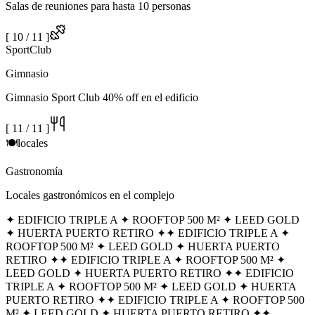
Salas de reuniones para hasta 10 personas
[
10
/
11
]
Sport
Club
Gimnasio
Gimnasio Sport Club 40% off en el edificio
[
11
/
11
]
🍽️
locales
Gastronomía
Locales gastronómicos en el complejo
✦ EDIFICIO TRIPLE A ✦ ROOFTOP 500 M² ✦ LEED GOLD
✦ HUERTA PUERTO RETIRO ✦
✦ EDIFICIO TRIPLE A ✦
ROOFTOP 500 M² ✦ LEED GOLD ✦ HUERTA PUERTO
RETIRO ✦
✦ EDIFICIO TRIPLE A ✦ ROOFTOP 500 M² ✦
LEED GOLD ✦ HUERTA PUERTO RETIRO ✦
✦ EDIFICIO
TRIPLE A ✦ ROOFTOP 500 M² ✦ LEED GOLD ✦ HUERTA
PUERTO RETIRO ✦
✦ EDIFICIO TRIPLE A ✦ ROOFTOP 500
M² ✦ LEED GOLD ✦ HUERTA PUERTO RETIRO ✦
✦