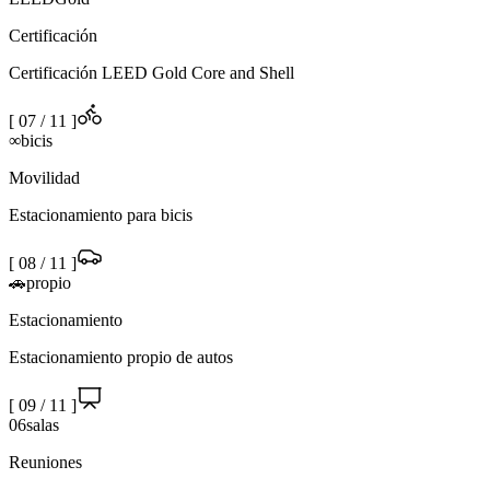
Certificación
Certificación LEED Gold Core and Shell
[
07
/
11
]
∞
bicis
Movilidad
Estacionamiento para bicis
[
08
/
11
]
🚗
propio
Estacionamiento
Estacionamiento propio de autos
[
09
/
11
]
06
salas
Reuniones