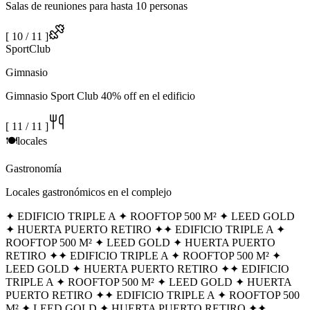
Salas de reuniones para hasta 10 personas
[
10
/
11
]
Sport
Club
Gimnasio
Gimnasio Sport Club 40% off en el edificio
[
11
/
11
]
🍽️
locales
Gastronomía
Locales gastronómicos en el complejo
✦ EDIFICIO TRIPLE A ✦ ROOFTOP 500 M² ✦ LEED GOLD
✦ HUERTA PUERTO RETIRO ✦
✦ EDIFICIO TRIPLE A ✦
ROOFTOP 500 M² ✦ LEED GOLD ✦ HUERTA PUERTO
RETIRO ✦
✦ EDIFICIO TRIPLE A ✦ ROOFTOP 500 M² ✦
LEED GOLD ✦ HUERTA PUERTO RETIRO ✦
✦ EDIFICIO
TRIPLE A ✦ ROOFTOP 500 M² ✦ LEED GOLD ✦ HUERTA
PUERTO RETIRO ✦
✦ EDIFICIO TRIPLE A ✦ ROOFTOP 500
M² ✦ LEED GOLD ✦ HUERTA PUERTO RETIRO ✦
✦