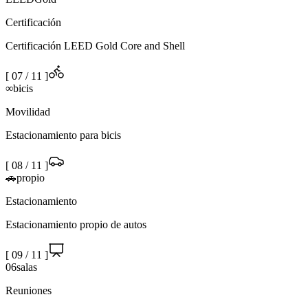
Certificación
Certificación LEED Gold Core and Shell
[
07
/
11
]
∞
bicis
Movilidad
Estacionamiento para bicis
[
08
/
11
]
🚗
propio
Estacionamiento
Estacionamiento propio de autos
[
09
/
11
]
06
salas
Reuniones