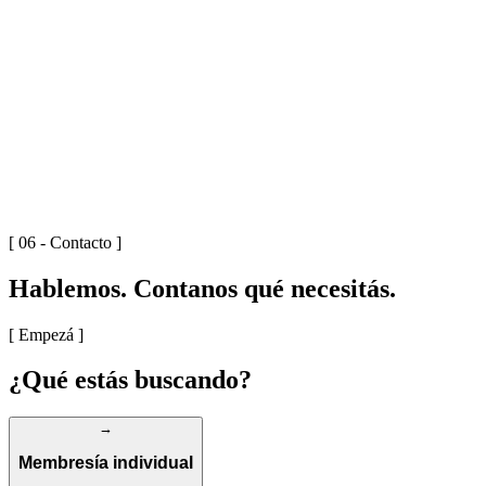
S/03
[ 0
3
]
MEMBRESÍAS
Flexibilidad total para freelancers y nómades digitales.
EXPLORAR
→
[ 06 - Contacto ]
Hablemos.
Contanos qué necesitás.
[ Empezá ]
¿Qué estás
buscando?
→
Membresía individual