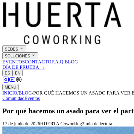
SEDES
SOLUCIONES
EVENTOS
CONTACTO
F.A.Q.
BLOG
DÍA DE PRUEBA →
ES
EN
MENÚ
INICIO
/
BLOG
/
POR QUÉ HACEMOS UN ASADO PARA VER E
Comunidad
Eventos
Por qué hacemos un asado para ver el pa
17 de junio de 2026
HUERTA Coworking
2
min de lectura