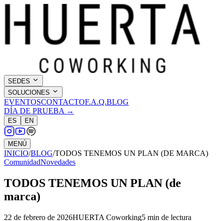
SEDES
SOLUCIONES
EVENTOS
CONTACTO
F.A.Q.
BLOG
DÍA DE PRUEBA →
ES
EN
MENÚ
INICIO
/
BLOG
/
TODOS TENEMOS UN PLAN (DE MARCA)
Comunidad
Novedades
TODOS TENEMOS UN PLAN (de
marca)
22 de febrero de 2026
HUERTA Coworking
5
min de lectura