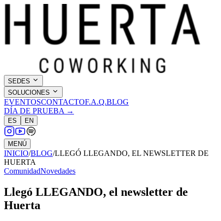
SEDES
SOLUCIONES
EVENTOS
CONTACTO
F.A.Q.
BLOG
DÍA DE PRUEBA →
ES
EN
MENÚ
INICIO
/
BLOG
/
LLEGÓ LLEGANDO, EL NEWSLETTER DE
HUERTA
Comunidad
Novedades
Llegó LLEGANDO, el newsletter de
Huerta