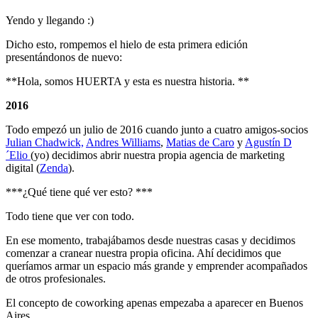
Yendo y llegando :)
Dicho esto, rompemos el hielo de esta primera edición
presentándonos de nuevo:
**Hola, somos HUERTA y esta es nuestra historia. **
2016
Todo empezó un julio de 2016 cuando junto a cuatro amigos-socios
Julian Chadwick,
Andres Williams
,
Matias de Caro
y
Agustín D
´Elio
(yo) decidimos abrir nuestra propia agencia de marketing
digital (
Zenda
).
***¿Qué tiene qué ver esto? ***
Todo tiene que ver con todo.
En ese momento, trabajábamos desde nuestras casas y decidimos
comenzar a cranear nuestra propia oficina. Ahí decidimos que
queríamos armar un espacio más grande y emprender acompañados
de otros profesionales.
El concepto de coworking apenas empezaba a aparecer en Buenos
Aires.