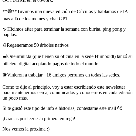
OCTUBRE en el cowork:
**🟣**Tuvimos una nueva edición de Círculos y hablamos de IA
más allá de los memes y chat GPT.
🥂Hicimos after para terminar la semana con birrita, ping pong y
papitas.
♻️Regeneramos 50 árboles nativos
💻Oneinfinit.la (que tienen su oficina en la sede Humboldt) lanzó su
billetera digital aceptando pagos de todo el mundo.
🐕Vinieron a trabajar +16 amigos perrunos en todas las sedes.
Como te dije al principio, voy a estar escribiendo este newsletter
para mantenernos cerca, comunicados y conocernos en cada edición
un poco más.
Si te gustó este tipo de info e historias, contestame este mail 👐
¡Gracias por leer esta primera entrega!
Nos vemos la próxima :)