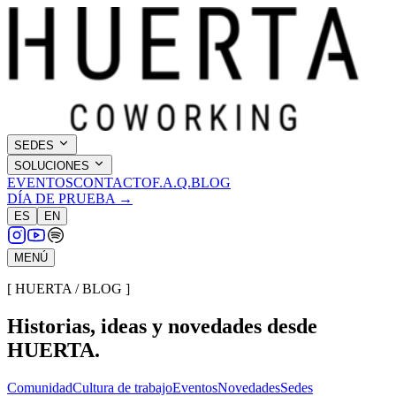
SEDES
SOLUCIONES
EVENTOS
CONTACTO
F.A.Q.
BLOG
DÍA DE PRUEBA →
ES
EN
MENÚ
[ HUERTA / BLOG ]
Historias, ideas y novedades desde
HUERTA
.
Comunidad
Cultura de trabajo
Eventos
Novedades
Sedes