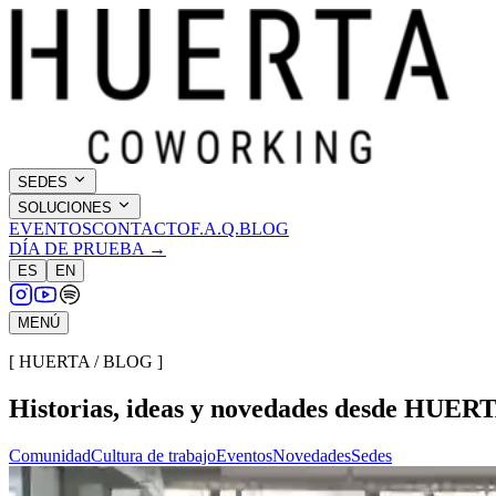
SEDES
SOLUCIONES
EVENTOS
CONTACTO
F.A.Q.
BLOG
DÍA DE PRUEBA →
ES
EN
MENÚ
[ HUERTA / BLOG ]
Historias, ideas y novedades desde
HUERT
Comunidad
Cultura de trabajo
Eventos
Novedades
Sedes